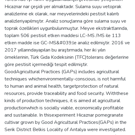
Hicaznar nar çeşidi yer almaktadır. Sulama suyu vetoprak
analizlerine ek olarak, nar meyvelerindeki pestisit kalıntı
analizleriyapılmıştır. Analiz sonuçlarına göre sulama suyu ve
toprak özellikleri uygunbulunmuştur. Meyve ekstraktlarında,
toplam 506 pestisit etken maddesi LC-MS /MS ile 113
etken madde ise GC-MS&#039;le analiz edilmiştir. 2016 ve
2017 yıllarındayapılan bu araştırmada, her iki yılın
örneklerinin, Türk Gıda Kodeksinin (TFC)tolerans değerlerine
göre pestisit içermediği tespit edilmiştir.
GoodAgricultural Practices (GAPs) includes agricultural
techniques whichenvironmentally-conscious, is not harmful
to human and animal health, targetprotection of natural
resources, provide traceability and food security. Withthese
kinds of production techniques, it is aimed at agricultural
productionwhich is socially viable, economically profitable
and sustainable. In thisexperiment Hicaznar pomegranate
cultivar grown by Good Agricultural Practices(GAPs) in the
Serik District Belkis Locality of Antalya were investigated.