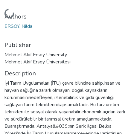
Loading...
Authors
ERSOY, Nilda
Publisher
Mehmet Akif Ersoy University
Mehmet Akif Ersoy Üniversitesi
Description
İyi Tarım Uygulamaları (İTU) çevre bilincine sahip,insan ve
hayvan sağlığına zararlı olmayan, doğal kaynakların
korunmasınıhedefleyen, izlenebilirlik ve gıda güvenliği
sağlayan tarım tekniklerinikapsamaktadır. Bu tarz üretim
teknikleri ile sosyal olarak yaşanabilir,ekonomik açıdan karlı
ve sürdürülebilir bir tarımsal üretim amaçlanmaktadır.
Buaraştırmada, Antalya&#039;nın Serik ilçesi Belkıs
Yöresi’nde İyi Tarım Uygulamalarıçerçevesinde yetiştirilen