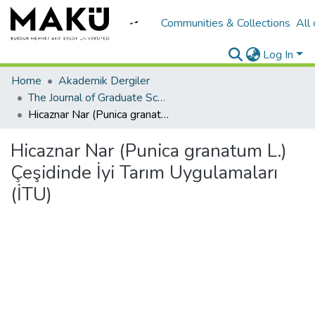
Communities & Collections
All
Log In
Home
Akademik Dergiler
The Journal of Graduate School of Natural and Applied Sciences of Mehmet Akif Ersoy University
Hicaznar Nar (Punica granatum L.) Çeşidinde İyi Tarım Uygulamaları (İTU)
Hicaznar Nar (Punica granatum L.)
Çeşidinde İyi Tarım Uygulamaları
(İTU)