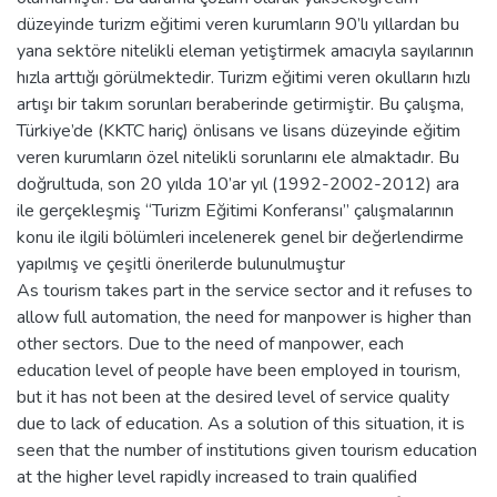
düzeyinde turizm eğitimi veren kurumların 90’lı yıllardan bu
yana sektöre nitelikli eleman yetiştirmek amacıyla sayılarının
hızla arttığı görülmektedir. Turizm eğitimi veren okulların hızlı
artışı bir takım sorunları beraberinde getirmiştir. Bu çalışma,
Türkiye’de (KKTC hariç) önlisans ve lisans düzeyinde eğitim
veren kurumların özel nitelikli sorunlarını ele almaktadır. Bu
doğrultuda, son 20 yılda 10’ar yıl (1992-2002-2012) ara
ile gerçekleşmiş “Turizm Eğitimi Konferansı” çalışmalarının
konu ile ilgili bölümleri incelenerek genel bir değerlendirme
yapılmış ve çeşitli önerilerde bulunulmuştur
As tourism takes part in the service sector and it refuses to
allow full automation, the need for manpower is higher than
other sectors. Due to the need of manpower, each
education level of people have been employed in tourism,
but it has not been at the desired level of service quality
due to lack of education. As a solution of this situation, it is
seen that the number of institutions given tourism education
at the higher level rapidly increased to train qualified