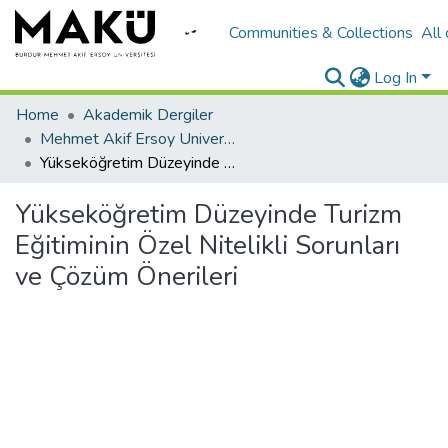
Communities & Collections
All
Log In
Home
Akademik Dergiler
Mehmet Akif Ersoy University Journal of The Institute of Educational Sciences
Yükseköğretim Düzeyinde Turizm Eğitiminin Özel Nitelikli Sorunları ve Çözüm Önerileri
Yükseköğretim Düzeyinde Turizm
Eğitiminin Özel Nitelikli Sorunları
ve Çözüm Önerileri