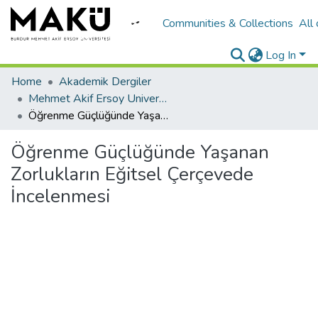
Communities & Collections
All
Log In
Home
Akademik Dergiler
Mehmet Akif Ersoy University Journal of Education Faculty
Öğrenme Güçlüğünde Yaşanan Zorlukların Eğitsel Çerçevede İncelenmesi
Öğrenme Güçlüğünde Yaşanan
Zorlukların Eğitsel Çerçevede
İncelenmesi