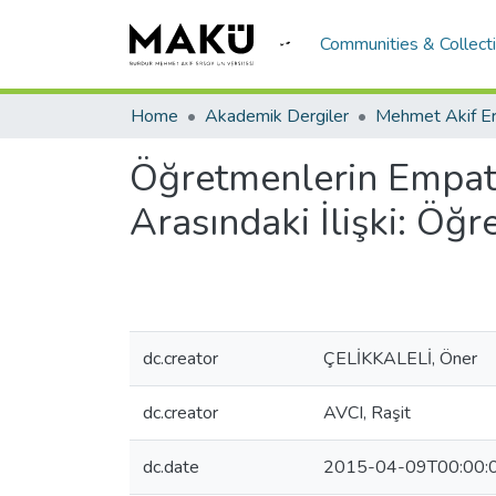
Communities & Collect
Home
Akademik Dergiler
Öğretmenlerin Empati
Arasındaki İlişki: Öğr
dc.creator
ÇELİKKALELİ, Öner
dc.creator
AVCI, Raşit
dc.date
2015-04-09T00:00: