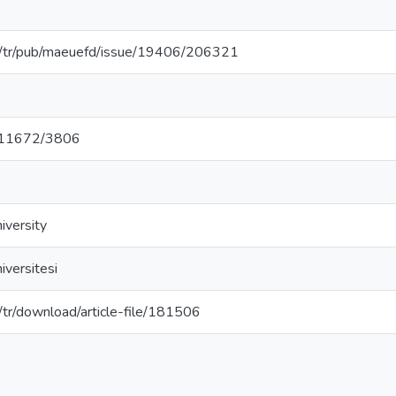
.tr/tr/pub/maeuefd/issue/19406/206321
et/11672/3806
iversity
versitesi
tr/tr/download/article-file/181506