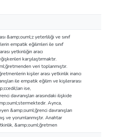
ı &amp;ouml;z yeterliliği ve sınıf
rin empatik eğilimleri ile sınıf
rası yetkinliğin aracı
şkenleri karşılaştırmaktır.
l;ğretmenden veri toplanmıştır.
tmenlerin kişiler arası yetkinlik inancı
şları ile empatik eğilim ve kişilerarası
ccedil;ları ise,
ci davranışları arasındaki ilişkide
amp;ouml;stermektedir. Ayrıca,
nmeyen &amp;ouml;ğrenci davranışları
lmış ve yorumlanmıştır. Anahtar
yetkinlik, &amp;ouml;ğretmen