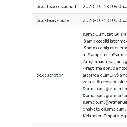
dc.date.accessioned
2020-10-19T09:05:
dc.date.available
2020-10-19T09:05:
&amp;Ouml;zet Bu araşt
i&amp;ccedil;i istenmey
i&amp;ccedil;i isteneme
rol&amp;uuml;n&amp;uu
Araştırmada, yaş aral
Araştırma sonu&amp;cce
dc.description
arasında olumlu y&amp;
yetkinliği arasında olu
&amp;ouml;ğretmenlerin 
&amp;ouml;ğretmenlerin
&amp;ouml;ğretmenlerin 
cinsiyete g&amp;ouml;re
Kelimeler: Empatik eği