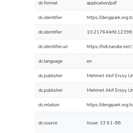
dc.format
application/pdf
dc.identifier
https://dergipark.org
dc.identifier
10.21764/efd.12398
dc.identifier.uri
https://hdl.handle.n
dc.language
en
dc.publisher
Mehmet Akif Ersoy Un
dc.publisher
Mehmet Akif Ersoy Üni
dc.relation
https://dergipark.org.
dc.source
Issue: 33 61-88