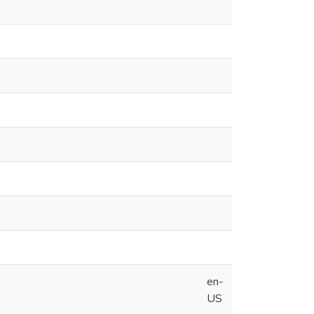
en-
US