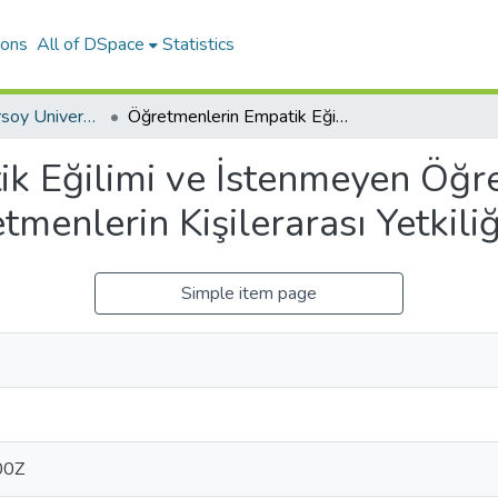
ions
All of DSpace
Statistics
Mehmet Akif Ersoy University Journal of Education Faculty
Öğretmenlerin Empatik Eğilimi ve İstenmeyen Öğrenci Davranışları Arasındaki İlişki: Öğretmenlerin Kişilerarası Yetkiliğinin Rolü
k Eğilimi ve İstenmeyen Öğre
etmenlerin Kişilerarası Yetkili
Simple item page
00Z