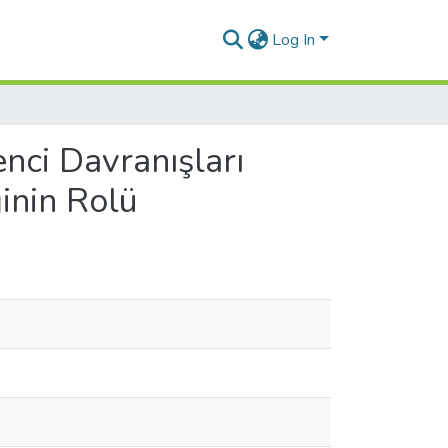
Log In
nci Davranışları
ğinin Rolü