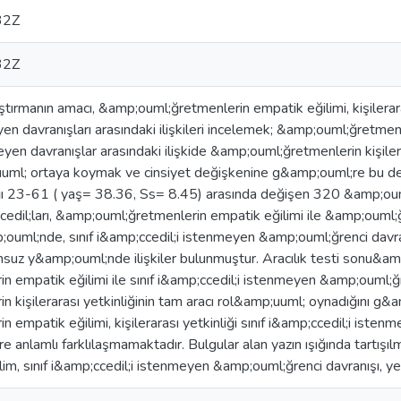
32Z
32Z
ırmanın amacı, &amp;ouml;ğretmenlerin empatik eğilimi, kişileraras
en davranışları arasındaki ilişkileri incelemek; &amp;ouml;ğretmenle
yen davranışlar arasındaki ilişkide &amp;ouml;ğretmenlerin kişilera
ml; ortaya koymak ve cinsiyet değişkenine g&amp;ouml;re bu deği
ığı 23-61 ( yaş= 38.36, Ss= 8.45) arasında değişen 320 &amp;oum
dil;ları, &amp;ouml;ğretmenlerin empatik eğilimi ile &amp;ouml;ğre
ouml;nde, sınıf i&amp;ccedil;i istenmeyen &amp;ouml;ğrenci davranı
msuz y&amp;ouml;nde ilişkiler bulunmuştur. Aracılık testi sonu&amp;
empatik eğilimi ile sınıf i&amp;ccedil;i istenmeyen &amp;ouml;ğren
 kişilerarası yetkinliğinin tam aracı rol&amp;uuml; oynadığını g&
empatik eğilimi, kişilerarası yetkinliği sınıf i&amp;ccedil;i iste
 anlamlı farklılaşmamaktadır. Bulgular alan yazın ışığında tartışı
lim, sınıf i&amp;ccedil;i istenmeyen &amp;ouml;ğrenci davranışı, 