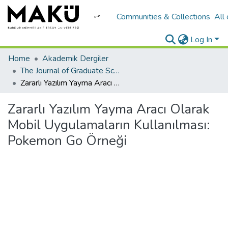
Communities & Collections
All
Log In
Home
Akademik Dergiler
The Journal of Graduate School of Natural and Applied Sciences of Mehmet Akif Ersoy University
Zararlı Yazılım Yayma Aracı Olarak Mobil Uygulamaların Kullanılması: Pokemon Go Örneği
Zararlı Yazılım Yayma Aracı Olarak
Mobil Uygulamaların Kullanılması:
Pokemon Go Örneği