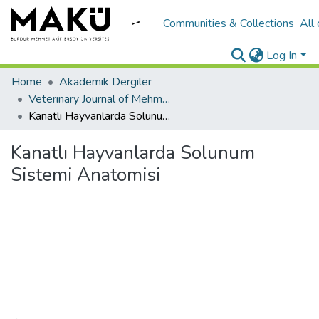
Communities & Collections
All
Log In
Home
Akademik Dergiler
Veterinary Journal of Mehmet Akif Ersoy University
Kanatlı Hayvanlarda Solunum Sistemi Anatomisi
Kanatlı Hayvanlarda Solunum
Sistemi Anatomisi