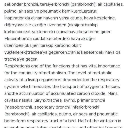
sekonder bronchi, tersiyerbronchi (parabronchi), air capillaries,
pulmo, air sacs ve pneumatik kemikleroluşturur.
İnspiration’da alınan havanın yarısı caudal hava keselerine,
diğeryarısı ise akciğer üzerinden (oksijeni bırakıp
karbondioksit yüklenerek) cranialhava keselerine gider.
Ekspiration’da caudal keselerdeki hava akciğer
üzerinden(oksijeni bırakıp karbondioksit
yüklenerek)trachea’ya geçerken,cranial keselerdeki hava da
trachea’ya geçer.
Respirationis one of the functions that has vital importance
for the continuity ofmetabolism. The level of metabolic
activity of a living organism is dependenton the respiratory
system which mediates the transport of oxygen to tissues
andthe accumulation of accumulated carbon dioxide. Naris,
cavitas nasalis, larynx,trachea, syrinx, primer bronchi
(mesobronchi), secondary bronchi, inferiorbronchi
(parabronchi), air capillaries, pulmo, air sacs and pneumatic
bonesform respiratory tract of a bird. Half of the air taken in
inspiration goes tothe caudal air sacs, and other half goes to