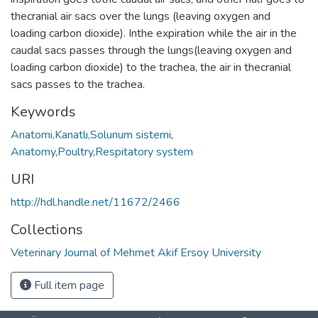
thecranial air sacs over the lungs (leaving oxygen and
loading carbon dioxide). Inthe expiration while the air in the
caudal sacs passes through the lungs(leaving oxygen and
loading carbon dioxide) to the trachea, the air in thecranial
sacs passes to the trachea.
Keywords
Anatomi,Kanatlı,Solunum sistemi
,
Anatomy,Poultry,Respitatory system
URI
http://hdl.handle.net/11672/2466
Collections
Veterinary Journal of Mehmet Akif Ersoy University
Full item page