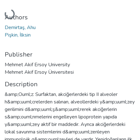
Loading...
Authors
Demirtaş, Ahu
Pişkin, İlksin
Publisher
Mehmet Akif Ersoy University
Mehmet Akif Ersoy Üniversitesi
Description
&amp;Ouml;z: Surfaktan, akciğerlerdeki tip II alveoler
h&amp;uuml;crelerden salınan, alveollerdeki y&amp;uuml;zey
gerilimini d&amp;uuml;ş&amp;uuml;rerek akciğerlerin
s&amp;ouml;nmelerini engelleyen lipoprotein yapıda
y&amp;uuml;zey aktif bir maddedir. Ayrıca akciğerlerdeki
lokal savunma sistemlerini d&amp;uuml;zenleyen
immunolojik g&amp;ouml;revleri de vardır. Yenidoğanların ilk