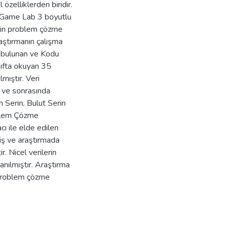
zelliklerden biridir.
u Game Lab 3 boyutlu
erin problem çözme
raştırmanın çalışma
 bulunan ve Kodu
nıfta okuyan 35
mıştır. Veri
 ve sonrasında
 Serin, Bulut Serin
oblem Çözme
cı ile elde edilen
iş ve araştırmada
. Nicel verilerin
lanılmıştır. Araştırma
 problem çözme