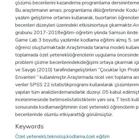
çözümü becerilerini kazandırma programlama dersinintemel ö
Bu araştırmanın amacı, programlama diliöğretiminde Kod
yazılım geliştirme ortamını kullanarak, buortamın öğrencil
becerileri düzeyleri üzerindeki etkisiniortaya çıkarmaktır.A
grubunu 2017-2018eğitim-öğretim yılında Samsun ilinde
Game Lab 3 boyutlu yazılımile kodlama eğitimi almış 5. sı
öğrenci oluşturmaktadır.Araştırmada tarama modeli kullanıl
toplamada özel yetenekliöğrencilerin uygulama öncesinde
problem çözme becerilerindekideğişimi ortaya çıkarmak için
ve Saygılı (2010) tarafındangeliştirilen “Çocuklar İçin Pr
Envanteri “ kullanılmıştır.Araştırmada nicel veri toplama ara
veriler SPSS 22 istatistikprogramı kullanılarak çözümlenm
yapılan tüm analizlerdemanidarlık düzeyi .05 kabul edilmiştir
incelenmesinde betimselistatistiklerin yanı sıra, T testi kul
sonucunda kodlamaeğitiminin özel yetenekli öğrencilerin
becerilerinde olumlu etkiyarattığı görülmüştür.
Keywords
Özel yetenekli,teknoloji,kodlama,özel eğitim