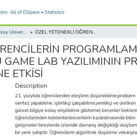
ions
All of DSpace
Statistics
Mehmet Akif Ersoy University Journal of Education Faculty
ÖZEL YETENEKLİ ÖĞRENCİLERİN PROGRAMLAMA DİLİ ÖĞRETİMİNDE KODU GAME LAB YAZILIMININ PROBLEM ÇÖZME BECERİLERİ DÜZEYİNE ETKİSİ
ĞRENCİLERİN PROGRAMLAMA
 GAME LAB YAZILIMININ 
E ETKİSİ
Description
21. yüzyılda öğrencilerden eleştirel düşünebilme,problem 
sentez yapabilme, işbirlikçi çalışabilme,yenilikçi ve üretke
güncel bilgiye kolay erişebilme gibitemel beceriler beklen
öğrencilerinden beklenilenbecerilerin kazanılmasında bilim v
gelişmeler bireylerde istendik davranış değişikliği oluştu
bir yere sahiptir. Öğrencilerin algoritmik düşünme vekarşıl