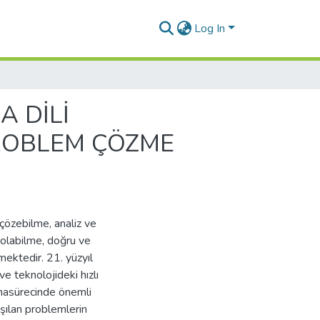
Log In
 DİLİ
PROBLEM ÇÖZME
çözebilme, analiz ve
n olabilme, doğru ve
mektedir. 21. yüzyıl
e teknolojideki hızlı
rmasürecinde önemli
aşılan problemlerin