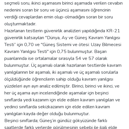
seçmeli soru, ikinci aşamasını birinci aşamada verilen cevabın
nedenini soran bir soru ve üçüncü aşamasını öğrencinin
verdiği cevaplardan emin olup-olmadığını soran bir soru
oluşturmaktadır.
Hazırlanan testlerin güvenirlik analizleri yapıldığında KR-21
güvenirlik katsayıları "Dünya, Ay ve Güneş Kavram Yanılgısı
Testi” için 0,70 ve "Güneş Sistemi ve ötesi: Uzay Bilmecesi
Kavram Yanılgısı Testi" için 0,75 bulunmuştur. Başarı
puanlarında ise ortalamalar sırasıyla 54 ve 57 olarak
bulunmuştur. Üç aşamalı olarak hazırlanan testlerde kavram
yanılgılarının bir aşamalı, iki aşamalı ve üç aşamalı sorularla
ölçüldüğünde öğrencilerin sahip olduğu kavram yanılgısı
yüzdeleri ayrı ayrı analiz edilmiştir. Birinci, birinci ve ikinci, ve
her üç aşama ayrı incelendiğinde aşamalar için beşinci
sınıflarda yedi kazanım için elde edilen kavram yanılgıları ve
yedinci sınıflarda sekizkazanım için elde edilen kavram
yanılgıları kayda değer olduğu bulunmuştur.
Beşinci sınıflarda; Güneş’in gündüz gökyüzünde farklı
saatlerde farklı yerlerde görülmesinin sebebi ile ilgili elde