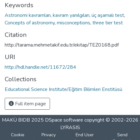
Keywords
Astronomi kavramları
,
kavram yanılgıları
,
üç aşamalı test
,
Concepts of astronomy
,
misconceptions
,
three tier test
Citation
http://tarama.mehmetakif.edu.tr/ekitap/TEZ0168.pdf
URI
http://hdl.handle.net/11672/284
Collections
Educational Science Institute/Eğitim Bilimleri Enstitüsü
Full item page
MAKÜ BIDB 2025
DSpace software
copyright © 2002-2026
LYRASIS
Cookie
Privacy
End User
Send