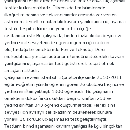
yanılgılarını tespit etmede genellikle kritere dayalı üç aşamalı
testler kullanılmaktadır. Ülkemizde fen bilimlerinde
ilköğretim beşinci ve sekizinci sınıflar arasında yer verilen
astronomi temelli konulardaki kavram yanılgılarının üç aşamalı
test ile tespit edilmesine yönelik bir ölçeğe
rastlanmamıştır.Bu çalışmada; birden fazla okulun beşinci ve
yedinci sınıf seviyelerinde öğrenim gören öğrencilerin
oluşturduğu bir örneklemde Fen ve Teknoloji Dersi
müfredatında yer alan astronomi temelli ünitelerdeki kavram
yanılgılarını üç aşamalı bir test geliştirerek tespit etmek
amaçlanmaktadır.
Çalışmanın evreni İstanbul İli Çatalca ilçesinde 2010-2011
eğitim-öğretim yılında öğrenim gören 26 okuldaki beşinci ve
yedinci sınıftan yaklaşık 1900 öğrencidir. Bu çalışmanın
örneklemi dokuz farklı okuldan, beşinci sınıftan 293 ve
yedinci sınıftan 343 öğrenci oluşturmaktadır. Her iki sınıf
seviyesi için ayrı ayrı sekizkazanım belirlenerek bunlara
yönelik 15 soruluk üç-aşamalı iki test geliştirilmiştir.
Testlerin birinci aşamasını kavram yanılgısı ile ilgili bir çoktan