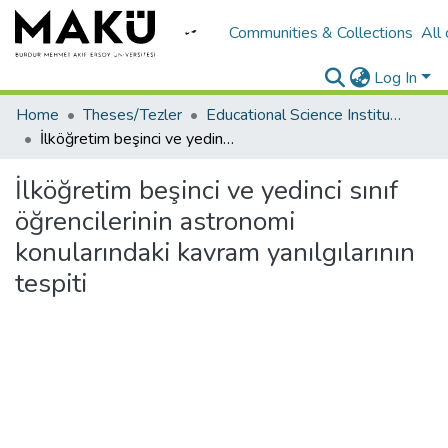
Communities & Collections
All
Log In
Home
Theses/Tezler
Educational Science Institute/Eğitim Bilimleri Enstitüsü
İlköğretim beşinci ve yedinci sınıf öğrencilerinin astronomi konularındaki kavram yanılgılarının tespiti
İlköğretim beşinci ve yedinci sınıf
öğrencilerinin astronomi
konularındaki kavram yanılgılarının
tespiti