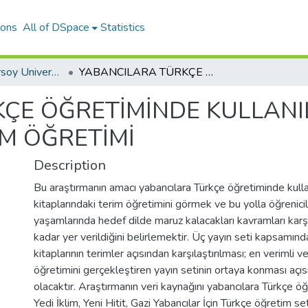
ions
All of DSpace
Statistics
Mehmet Akif Ersoy University Journal of Education Faculty
YABANCILARA TÜRKÇE ÖĞRETİMİNDE KULLANILAN DERS KİTAPLARINDA TERİM ÖĞRETİMİ
ÇE ÖĞRETİMİNDE KULLANI
İM ÖĞRETİMİ
Description
Bu araştırmanın amacı yabancılara Türkçe öğretiminde kulla
kitaplarındaki terim öğretimini görmek ve bu yolla öğrenici
yaşamlarında hedef dilde maruz kalacakları kavramları karş
kadar yer verildiğini belirlemektir. Üç yayın seti kapsamınd
kitaplarının terimler açısından karşılaştırılması; en verimli ve
öğretimini gerçekleştiren yayın setinin ortaya konması açıs
olacaktır. Araştırmanın veri kaynağını yabancılara Türkçe öğr
Yedi İklim, Yeni Hitit, Gazi Yabancılar İçin Türkçe öğretim se