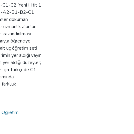
-C1-C2, Yeni Hitit 1
e A1-A2-B1-B2-C1
rimler doküman
r uzmanlık alanları
e kazandırılması
arıyla öğrenciye
 ait üç öğretim seti
rimin yer aldığı yayın
n yer aldığı düzeyler;
ar İçin Türkçede C1
lamında
arklılık
e Öğretimi