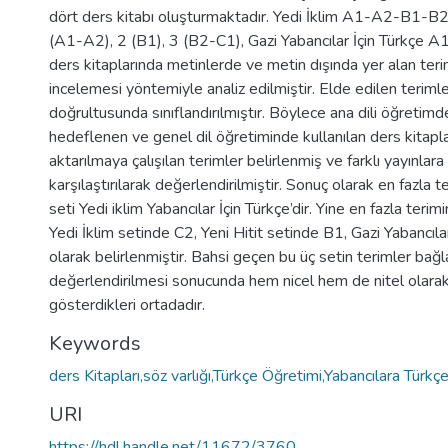
dört ders kitabı oluşturmaktadır. Yedi İklim A1-A2-B1-B2
(A1-A2), 2 (B1), 3 (B2-C1), Gazi Yabancılar İçin Türkç
ders kitaplarında metinlerde ve metin dışında yer alan te
incelemesi yöntemiyle analiz edilmiştir. Elde edilen terimle
doğrultusunda sınıflandırılmıştır. Böylece ana dili öğretimd
hedeflenen ve genel dil öğretiminde kullanılan ders kitapl
aktarılmaya çalışılan terimler belirlenmiş ve farklı yayınlara
karşılaştırılarak değerlendirilmiştir. Sonuç olarak en fazla te
seti Yedi iklim Yabancılar İçin Türkçe’dir. Yine en fazla terimi
Yedi İklim setinde C2, Yeni Hitit setinde B1, Gazi Yabancıl
olarak belirlenmiştir. Bahsi geçen bu üç setin terimler bağ
değerlendirilmesi sonucunda hem nicel hem de nitel olarak f
gösterdikleri ortadadır.
Keywords
ders Kitapları,söz varlığı,Türkçe Öğretimi,Yabancılara Türkç
URI
https://hdl.handle.net/11672/3760