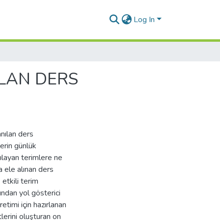
Log In
LAN DERS
nılan ders
lerin günlük
ılayan terimlere ne
a ele alınan ders
 etkili terim
ından yol gösterici
etimi için hazırlanan
tlerini oluşturan on